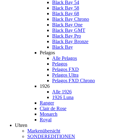
Black Bay 54
Black Bay 58
Black Bay 68
Black Bay Chrono
Black Bay One
Black Bay GMT
Black Bay Pro
Black Bay Bronze
Black Bay
Pelagos
Alle Pelagos
Pelagos
Pelagos FXD
Pelagos Ultra
Pelagos FXD Chrono
1926
Alle 1926
1926 Luna
Ranger
Clair de Rose
Monarch
Royal
Uhren
Markenübersicht
SONDEREDITIONEN