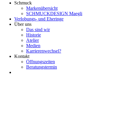
Schmuck
Markenübersicht
SCHMUCKDESIGN Maegli
Verlobungs- und Eheringe
Über uns
Das sind wir
Historie
Atelier
Medien
Karrierenwechsel?
Kontakt
Öffnungszeiten
Beratungstermin